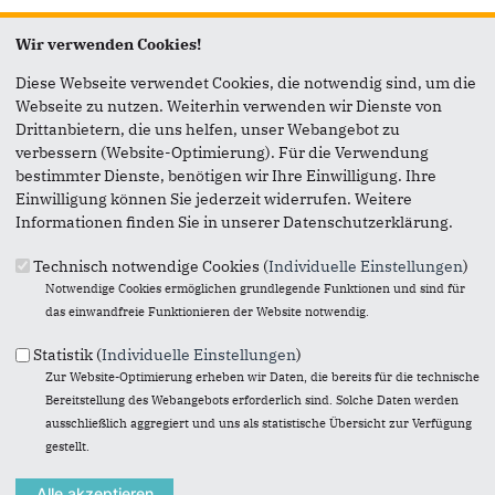
Seite versenden
Wir verwenden Cookies!
Diese Webseite verwendet Cookies, die notwendig sind, um die
Vielen Dank, dass Sie die Inhalte unserer Homepage
Webseite zu nutzen. Weiterhin verwenden wir Dienste von
weiterempfehlen.
Drittanbietern, die uns helfen, unser Webangebot zu
verbessern (Website-Optimierung). Für die Verwendung
Anmerkung: Ihre E-Mail-Adresse wird benötigt um die
bestimmter Dienste, benötigen wir Ihre Einwilligung. Ihre
Personen, denen Sie die Seite weiterempfehlen, zu
Einwilligung können Sie jederzeit widerrufen. Weitere
informieren, von wem die Empfehlung kommt, und dass es
Informationen finden Sie in unserer Datenschutzerklärung.
kein Spam ist.
Technisch notwendige Cookies (
Individuelle Einstellungen
)
Das mit * gekennzeichnete Feld ist ein Pflichtfeld.
Notwendige Cookies ermöglichen grundlegende Funktionen und sind für
Eigene E-Mail-Adresse
*
das einwandfreie Funktionieren der Website notwendig.
Statistik (
Individuelle Einstellungen
)
Zur Website-Optimierung erheben wir Daten, die bereits für die technische
Eigener Name
*
Bereitstellung des Webangebots erforderlich sind. Solche Daten werden
ausschließlich aggregiert und uns als statistische Übersicht zur Verfügung
gestellt.
Senden an
*